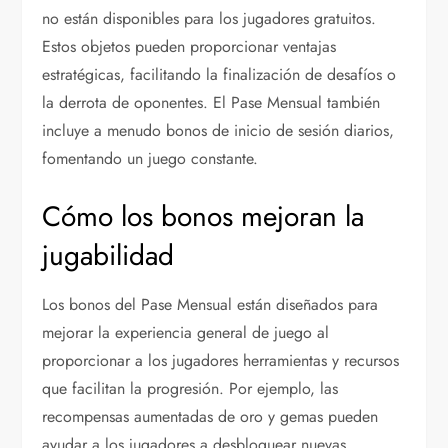
no están disponibles para los jugadores gratuitos.
Estos objetos pueden proporcionar ventajas
estratégicas, facilitando la finalización de desafíos o
la derrota de oponentes. El Pase Mensual también
incluye a menudo bonos de inicio de sesión diarios,
fomentando un juego constante.
Cómo los bonos mejoran la
jugabilidad
Los bonos del Pase Mensual están diseñados para
mejorar la experiencia general de juego al
proporcionar a los jugadores herramientas y recursos
que facilitan la progresión. Por ejemplo, las
recompensas aumentadas de oro y gemas pueden
ayudar a los jugadores a desbloquear nuevas