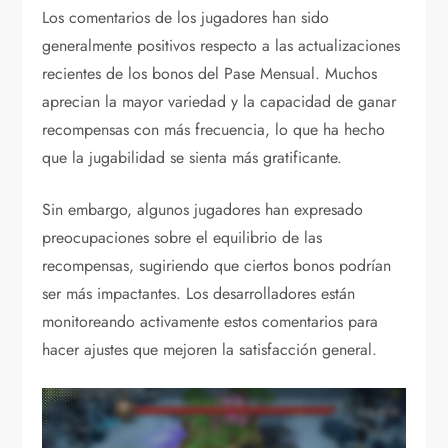
Los comentarios de los jugadores han sido
generalmente positivos respecto a las actualizaciones
recientes de los bonos del Pase Mensual. Muchos
aprecian la mayor variedad y la capacidad de ganar
recompensas con más frecuencia, lo que ha hecho
que la jugabilidad se sienta más gratificante.
Sin embargo, algunos jugadores han expresado
preocupaciones sobre el equilibrio de las
recompensas, sugiriendo que ciertos bonos podrían
ser más impactantes. Los desarrolladores están
monitoreando activamente estos comentarios para
hacer ajustes que mejoren la satisfacción general.