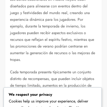
diseñados para alinearse con eventos dentro del
juego y festividades del mundo real, creando una
experiencia dinámica para los jugadores. Por
ejemplo, durante la temporada de invierno, los
jugadores pueden recibir aspectos exclusivos o
recursos que reflejan el espíritu festivo, mientras que
las promociones de verano podrían centrarse en
aumentar la generación de recursos o las mejoras de
tropas.
Cada temporada presenta típicamente un conjunto
distinto de recompensas, que pueden incluir objetos
de tiempo limitado, aumentos en la producción de
recursos o bonos de moneda especial. Los jugadores
We respect your privacy
deben estar atentos a estos cambios estacionales
para
Cookies help us improve your experience, deliver
maximizar
sus beneficios, ya que las recompensas