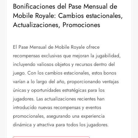
Bonificaciones del Pase Mensual de
Mobile Royale: Cambios estacionales,
Actualizaciones, Promociones
El Pase Mensual de Mobile Royale ofrece
recompensas exclusivas que mejoran la jugabilidad,
incluyendo valiosos objetos y recursos dentro del
juego. Con los cambios estacionales, estos bonos
varían a lo largo del año, proporcionando ventajas
únicas y oportunidades estratégicas para los
jugadores. Las actualizaciones recientes han
introducido nuevas recompensas y eventos
promocionales, asegurando una experiencia
dinámica y atractiva para todos los jugadores.