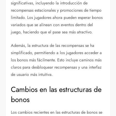
significativas, incluyendo la introducción de
recompensas estacionales y promociones de tiempo
limitado. Los jugadores ahora pueden esperar bonos
variados que se alinean con eventos dentro del
juego, haciendo que el pase sea más atractivo.
Además, la estructura de las recompensas se ha
simplificado, permitiendo a los jugadores acceder a
los bonos más fácilmente. Esto incluye caminos más
claros para desbloquear recompensas y una interfaz
de usuario más intuitiva.
Cambios en las estructuras de
bonos
Los cambios recientes en las estructuras de bonos se