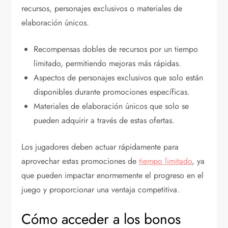
recursos, personajes exclusivos o materiales de
elaboración únicos.
Recompensas dobles de recursos por un tiempo
limitado, permitiendo mejoras más rápidas.
Aspectos de personajes exclusivos que solo están
disponibles durante promociones específicas.
Materiales de elaboración únicos que solo se
pueden adquirir a través de estas ofertas.
Los jugadores deben actuar rápidamente para
aprovechar estas promociones de
tiempo limitado
, ya
que pueden impactar enormemente el progreso en el
juego y proporcionar una ventaja competitiva.
Cómo acceder a los bonos