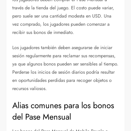
través de la tienda del juego. El costo puede variar,
pero suele ser una cantidad modesta en USD. Una
vez comprado, los jugadores pueden comenzar a
recibir sus bonos de inmediato.
Los jugadores también deben asegurarse de iniciar
sesión regularmente para reclamar sus recompensas,
ya que algunos bonos pueden ser sensibles al tiempo.
Perderse los inicios de sesión diarios podría resultar
en oportunidades perdidas para recoger objetos o
recursos valiosos.
Alias comunes para los bonos
del Pase Mensual