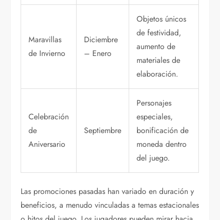
Objetos únicos
de festividad,
Maravillas
Diciembre
aumento de
de Invierno
– Enero
materiales de
elaboración.
Personajes
Celebración
especiales,
de
Septiembre
bonificación de
Aniversario
moneda dentro
del juego.
Las promociones pasadas han variado en duración y
beneficios, a menudo vinculadas a temas estacionales
o hitos del juego. Los jugadores pueden mirar hacia