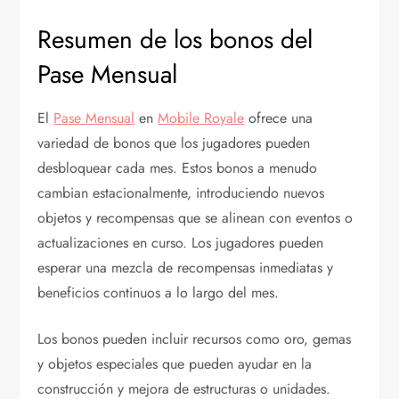
Resumen de los bonos del
Pase Mensual
El
Pase Mensual
en
Mobile Royale
ofrece una
variedad de bonos que los jugadores pueden
desbloquear cada mes. Estos bonos a menudo
cambian estacionalmente, introduciendo nuevos
objetos y recompensas que se alinean con eventos o
actualizaciones en curso. Los jugadores pueden
esperar una mezcla de recompensas inmediatas y
beneficios continuos a lo largo del mes.
Los bonos pueden incluir recursos como oro, gemas
y objetos especiales que pueden ayudar en la
construcción y mejora de estructuras o unidades.