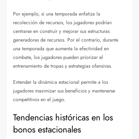
Por ejemplo, si una temporada enfatiza la
recolección de recursos, los jugadores podrían
centrarse en construir y mejorar sus estructuras
generadoras de recursos. Por el contrario, durante
una temporada que aumenta la efectividad en
combate, los jugadores pueden priorizar el
entrenamiento de tropas y estrategias ofensivas.
Entender la dinámica estacional permite a los
jugadores maximizar sus beneficios y mantenerse
competitivos en el juego.
Tendencias históricas en los
bonos estacionales