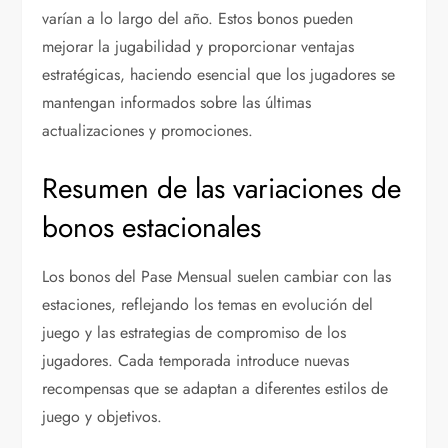
varían a lo largo del año. Estos bonos pueden
mejorar la jugabilidad y proporcionar ventajas
estratégicas, haciendo esencial que los jugadores se
mantengan informados sobre las últimas
actualizaciones y promociones.
Resumen de las variaciones de
bonos estacionales
Los bonos del Pase Mensual suelen cambiar con las
estaciones, reflejando los temas en evolución del
juego y las estrategias de compromiso de los
jugadores. Cada temporada introduce nuevas
recompensas que se adaptan a diferentes estilos de
juego y objetivos.