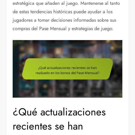
estratégica que añaden al juego. Mantenerse al tanto
de estas tendencias históricas puede ayudar a los
jugadores a tomar decisiones informadas sobre sus
compras del Pase Mensual y estrategias de juego.
¿Qué actualizaciones
recientes se han