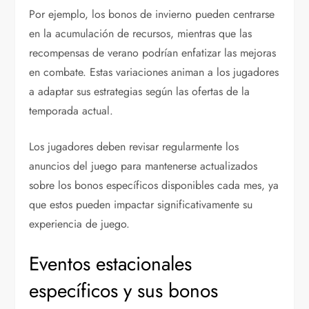
Por ejemplo, los bonos de invierno pueden centrarse
en la acumulación de recursos, mientras que las
recompensas de verano podrían enfatizar las mejoras
en combate. Estas variaciones animan a los jugadores
a adaptar sus estrategias según las ofertas de la
temporada actual.
Los jugadores deben revisar regularmente los
anuncios del juego para mantenerse actualizados
sobre los bonos específicos disponibles cada mes, ya
que estos pueden impactar significativamente su
experiencia de juego.
Eventos estacionales
específicos y sus bonos