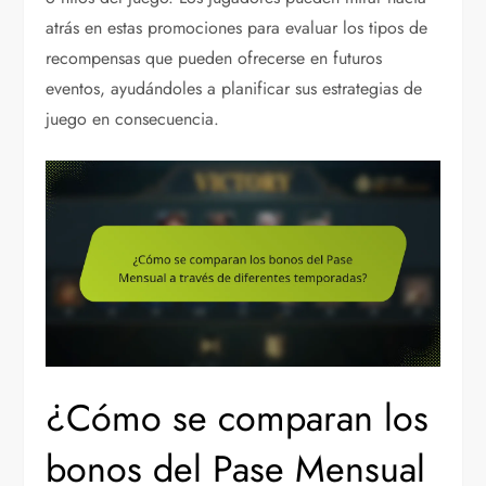
atrás en estas promociones para evaluar los tipos de
recompensas que pueden ofrecerse en futuros
eventos, ayudándoles a planificar sus estrategias de
juego en consecuencia.
¿Cómo se comparan los
bonos del Pase Mensual