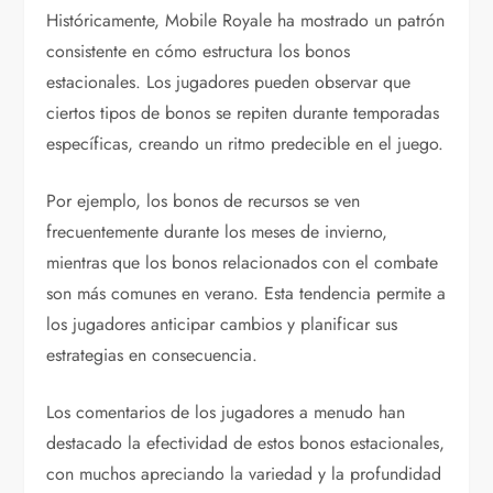
Históricamente, Mobile Royale ha mostrado un patrón
consistente en cómo estructura los bonos
estacionales. Los jugadores pueden observar que
ciertos tipos de bonos se repiten durante temporadas
específicas, creando un ritmo predecible en el juego.
Por ejemplo, los bonos de recursos se ven
frecuentemente durante los meses de invierno,
mientras que los bonos relacionados con el combate
son más comunes en verano. Esta tendencia permite a
los jugadores anticipar cambios y planificar sus
estrategias en consecuencia.
Los comentarios de los jugadores a menudo han
destacado la efectividad de estos bonos estacionales,
con muchos apreciando la variedad y la profundidad