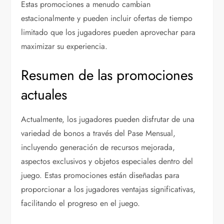
Estas promociones a menudo cambian
estacionalmente y pueden incluir ofertas de tiempo
limitado que los jugadores pueden aprovechar para
maximizar su experiencia.
Resumen de las promociones
actuales
Actualmente, los jugadores pueden disfrutar de una
variedad de bonos a través del Pase Mensual,
incluyendo generación de recursos mejorada,
aspectos exclusivos y objetos especiales dentro del
juego. Estas promociones están diseñadas para
proporcionar a los jugadores ventajas significativas,
facilitando el progreso en el juego.