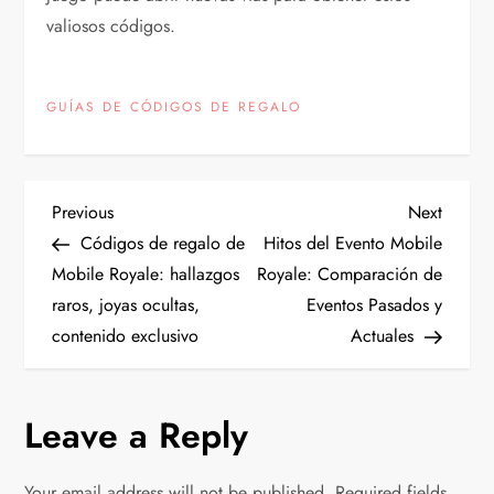
valiosos códigos.
GUÍAS DE CÓDIGOS DE REGALO
P
Previous
Next
Previous
Next
Post
Post
Códigos de regalo de
Hitos del Evento Mobile
o
Mobile Royale: hallazgos
Royale: Comparación de
raros, joyas ocultas,
Eventos Pasados y
s
contenido exclusivo
Actuales
t
n
Leave a Reply
a
Your email address will not be published.
Required fields