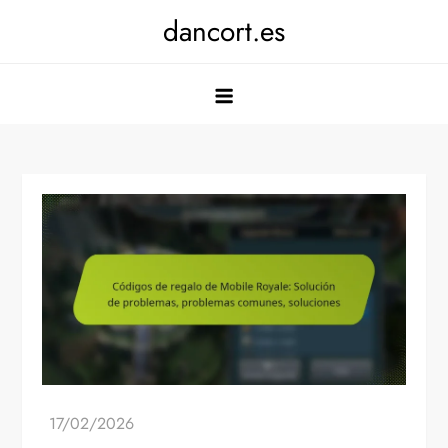
Skip
dancort.es
to
content