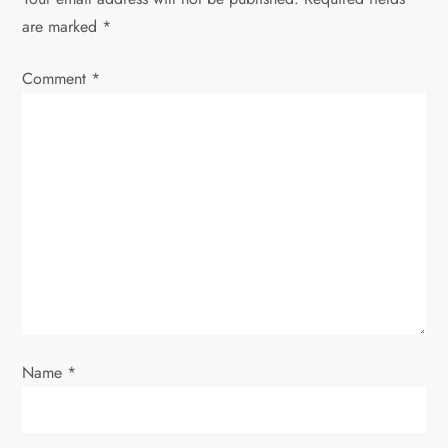
v
are marked
*
i
Comment
*
g
a
t
i
o
n
Name
*